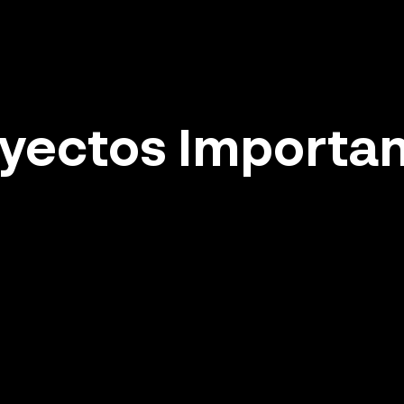
yectos Importa