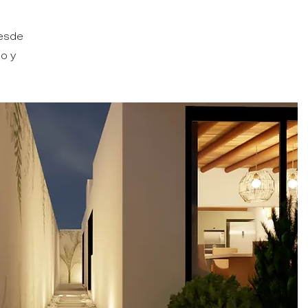
desde
o y