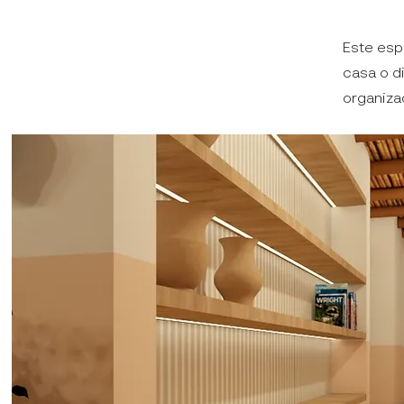
Este esp
casa o d
organiza