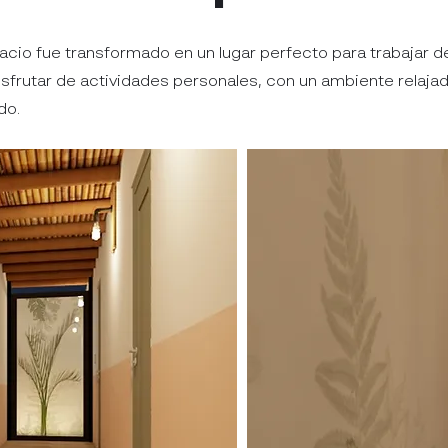
acio fue transformado en un lugar perfecto para trabajar 
isfrutar de actividades personales, con un ambiente relajad
do.