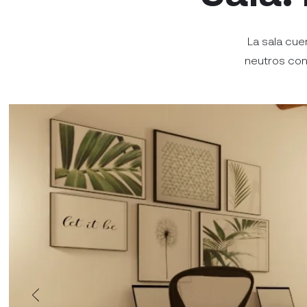
La sala cu
neutros con