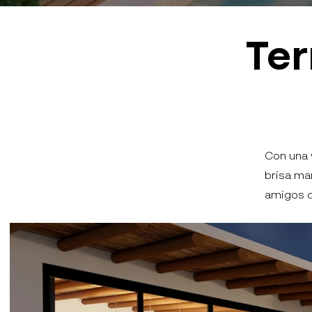
Ter
Con una v
brisa ma
amigos o