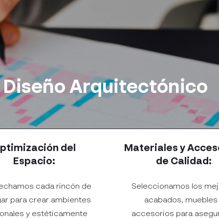
l Diseño Arquitectónico
ptimización del
Materiales y Acces
Espacio:
de Calidad:
echamos cada rincón de
Seleccionamos los me
gar para crear ambientes
acabados, muebles
ionales y estéticamente
accesorios para asegur