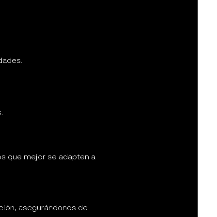
dades.
.
os que mejor se adapten a
ción, asegurándonos de