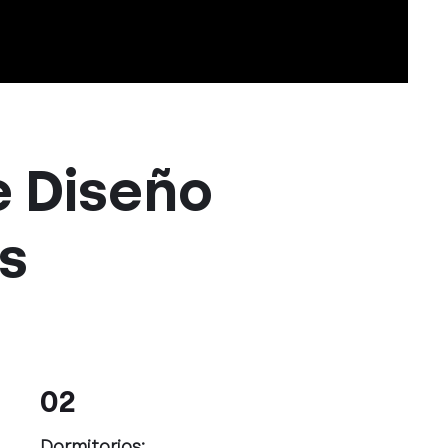
e Diseño
es
02