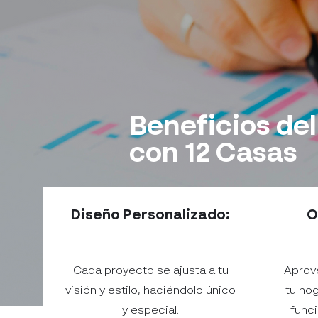
Beneficios de
con 12 Casas
Diseño Personalizado:
O
Cada proyecto se ajusta a tu
Aprov
visión y estilo, haciéndolo único
tu ho
y especial.
func