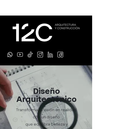
Diseño
Arquitectónico
Transforma tu visión en realidad
con un diseño
que equilibra belleza y