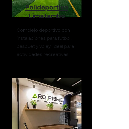
Polideportivo
Limatambo
Complejo deportivo con
instalaciones para fútbol,
básquet y vóley, ideal para
actividades recreativas.