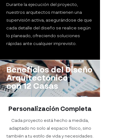
Durante la ejecución del proyecto,
nuestros arquitectos mantienen una
supervisión activa, asegurándose de que
cada detalle del diseño se realice según
lo planeado, ofreciendo soluciones
rápidas ante cualquier imprevisto.
Beneficios del Diseño
Arquitectónico
con 12 Casas
Personalización Completa
Cada proyecto está hecho a medida,
adaptado no solo al espacio físico, sino
también a tu estilo de vida y necesidades.