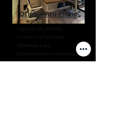
Oficina Arq Prime
Espacio de oficinas
moderno y funcional,
diseñado para
profesionales y empresas
en Miraflores.