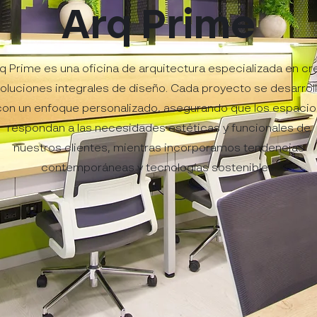
Arq Prime
q Prime es una oficina de arquitectura especializada en cr
oluciones integrales de diseño. Cada proyecto se desarrol
con un enfoque personalizado, asegurando que los espacio
respondan a las necesidades estéticas y funcionales de
nuestros clientes, mientras incorporamos tendencias
contemporáneas y tecnologías sostenibles.