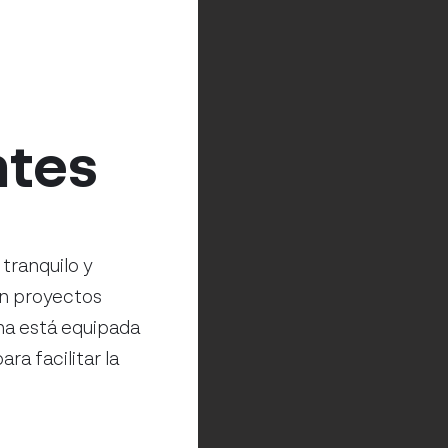
ntes
tranquilo y
en proyectos
ina está equipada
ra facilitar la