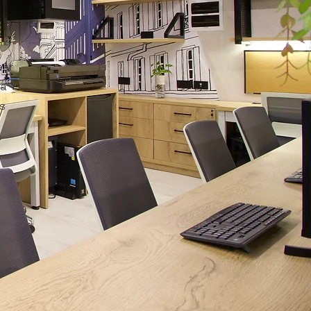
ear
la
s