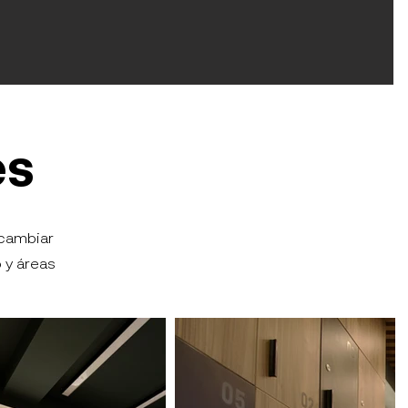
es
rcambiar
 y áreas