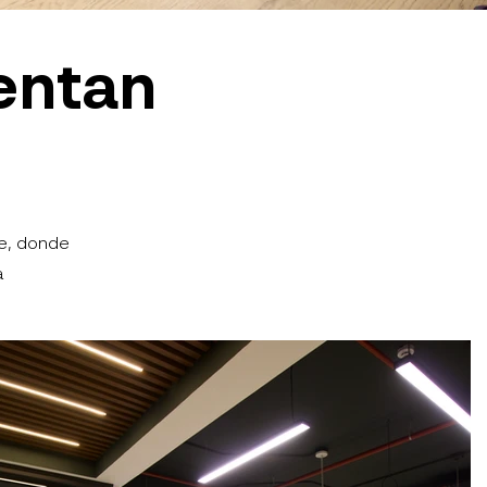
entan
e, donde
a