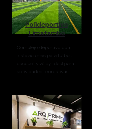
Polideportivo
Limatambo
Complejo deportivo con
instalaciones para fútbol,
básquet y vóley, ideal para
actividades recreativas.