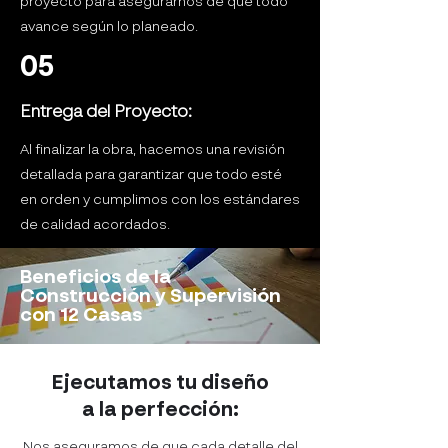
proyecto para asegurarnos de que todo
avance según lo planeado.
05
Entrega del Proyecto:
Al finalizar la obra, hacemos una revisión
detallada para garantizar que todo esté
en orden y cumplimos con los estándares
de calidad acordados.
Beneficios de la
Construcción y Supervisión
con 12 Casas
Ejecutamos tu diseño
a la perfección:
Nos aseguramos de que cada detalle del