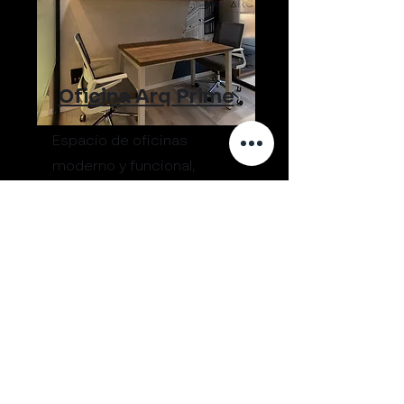
Oficina Arq Prime
Espacio de oficinas
moderno y funcional,
diseñado para
profesionales y empresas
en Miraflores.