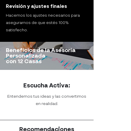
Revisión y ajustes finales
Hacemos los ajustes necesarios para
asegurarnos de que estés 100%
satisfecho.
Beneficios de la Asesoría
Personalizada
con 12 Casas
Escucha Activa:
Entendemos tus ideas y las convertimos
en realidad.
Recomendaciones