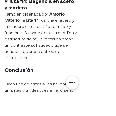
9. Iuta '14: Elegancia en acero 
y madera
También diseñada por 
Antonio 
Citterio
, la 
Iuta '14
 fusiona el acero y 
la madera en un diseño refinado y 
funcional. Su base de cuatro radios y 
estructura de rejilla metálica crean 
un contraste sofisticado que se 
adapta a diversos estilos de 
interiorismo.
Conclusión
Cada una de estas sillas ha marcado 
un antes y un después en el diseño 
de interiores. Su innovación en 
materiales, formas y funcionalidad 
ha trascendido décadas, 
consolidándolas como piezas 