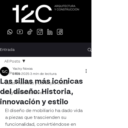
Entrada
All Posts
Yacky Novoa
All Posts
5 feb 2025
3 min de lectura
Las sillas más icónicas
Guías Prácticas y Consejos Útiles
del diseño: Historia,
Blog de Proveedores
innovación y estilo
El diseño de mobiliario ha dado vida 
a piezas que trascienden su 
funcionalidad, convirtiéndose en 