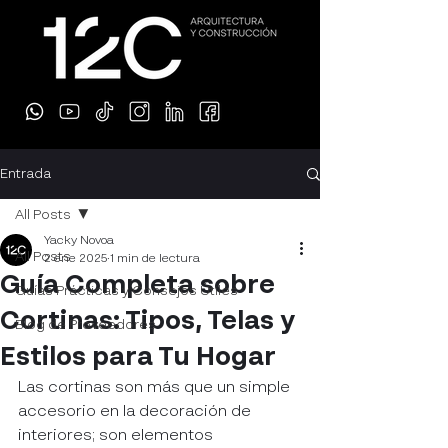
Entrada
All Posts
Yacky Novoa
All Posts
2 ene 2025
1 min de lectura
Guía Completa sobre
Guías Prácticas y Consejos Útiles
Cortinas: Tipos, Telas y
Blog de Proveedores
Estilos para Tu Hogar
Las cortinas son más que un simple 
accesorio en la decoración de 
interiores; son elementos 