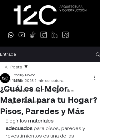
Entrada
All Posts
Yacky Novoa
All Posts
14 abr 2025
2 min de lectura
¿Cuál es el Mejor
Guías Prácticas y Consejos Útiles
Material para tu Hogar?
Blog de Proveedores
Pisos, Paredes y Más
Elegir los 
materiales 
adecuados
 para pisos, paredes y 
revestimientos es una de las 