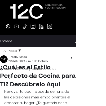
Entrada
All Posts
Yacky Novoa
All Posts
11 nov 2024
2 min de lectura
¿Cuál es el Estilo
Guías Prácticas y Consejos Útiles
Perfecto de Cocina para
Blog de Proveedores
Ti? Descúbrelo Aquí
Renovar tu cocina puede ser una de 
las decisiones más emocionantes al 
decorar tu hogar. ¿Te gustaría darle 