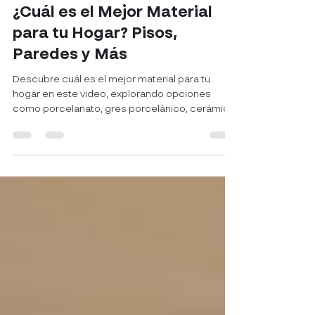
Yacky Novoa
14 abr 2025
2 min de lectura
¿Cuál es el Mejor Material
para tu Hogar? Pisos,
Paredes y Más
Descubre cuál es el mejor material para tu
hogar en este video, explorando opciones
como porcelanato, gres porcelánico, cerámica,
piedra sinterizada y más. Conoce sus ventajas,
desventajas y cuál es la mejor opción según tu
proyecto. Aprende a elegir los materiales
ideales para pisos y paredes, asegurando
durabilidad, estética y funcionalidad en tu hogar.