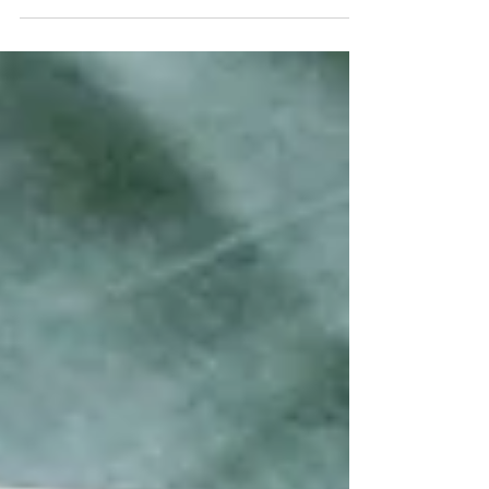
almacenamiento o decoración. Aprovecha el
espacio sin ocuparlo en el suelo, personaliza
tus espacios y realza tus rincones con
iluminación LED. Inspírate con ideas modernas y
funcionales para optimizar cada área de tu
hogar de manera estética e inteligente.